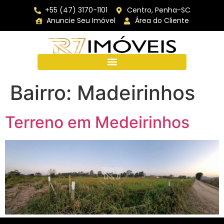
+55 (47) 3170-1101
Centro, Penha-SC
Anuncie Seu Imóvel
Área do Cliente
Bairro:
Madeirinhos
Terreno em Medeirinhos