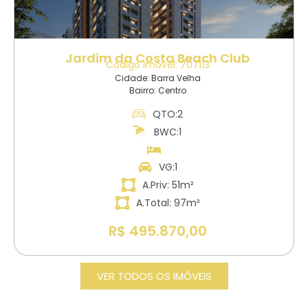
Jardim da Costa Beach Club
Código Imóvel: 707113
Cidade: Barra Velha
Bairro: Centro
QTO:2
BWC:1
VG:1
A.Priv: 51m²
A.Total: 97m²
R$ 495.870,00
VER TODOS OS IMÓVEIS